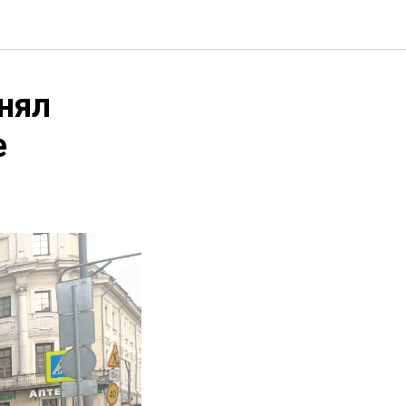
нял
е