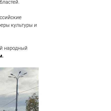
бластей.
оссийские
феры культуры и
ий народный
м.