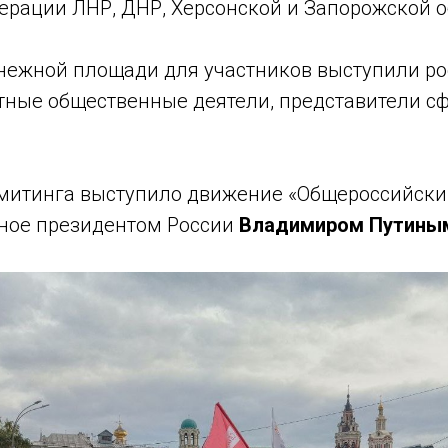
ерации ЛНР, ДНР, Херсонской и Запорожской о
нежной площади для участников выступили р
стные общественные деятели, представители с
митинга выступило движение «Общероссийск
нное президентом России
Владимиром Путины