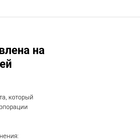
влена на
ей
та, который
орпорации
нения: