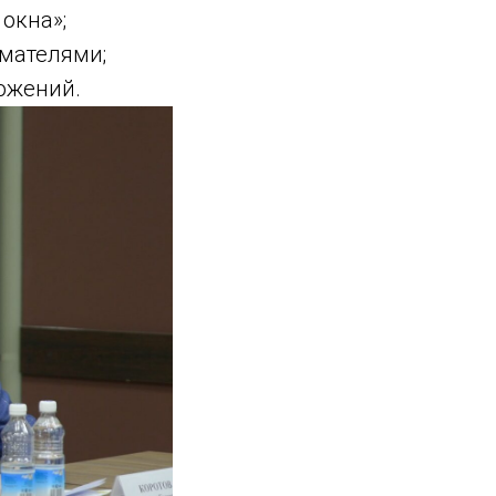
окна»;
мателями;
ожений.