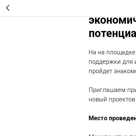
7 декабр
экономич
потенци
На на площадке
поддержки для 
пройдет знаком
Приглашаем прин
новый проектов
Место проведе