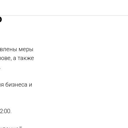
нтация
о
авлены меры
ове, а также
.
я бизнеса и
2:00.