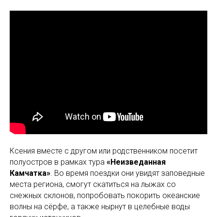
Ксения вместе с другом или родственником посетит
полуостров в рамках тура
«Неизведанная
Камчатка»
. Во время поездки они увидят заповедные
места региона, смогут скатиться на лыжах со
снежных склонов, попробовать покорить океанские
волны на сёрфе, а также нырнут в целебные воды