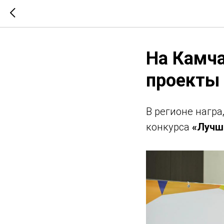
На Камч
проекты 
В регионе нагр
конкурса
«Лучши