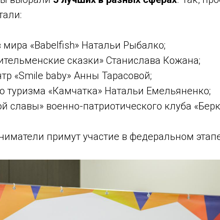
тали:
мира «Babelfish» Натальи Рыбалко;
 ительменские сказки» Станислава Кожана;
р «Smile baby» Анны Тарасовой;
о туризма «Камчатка» Натальи Емельяненко;
й славы» военно-патриотического клуба «Берк
ниматели примут участие в федеральном этапе