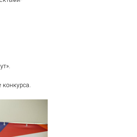
ут».
 конкурса.