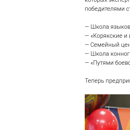
победителями с
— Школа языков 
— «Корякские и
— Семейный цент
— Школа конног
— «Путями боево
Теперь предпри