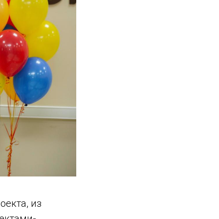
оекта, из
оектами-