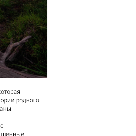
которая
тории родного
раны.
го
вященные