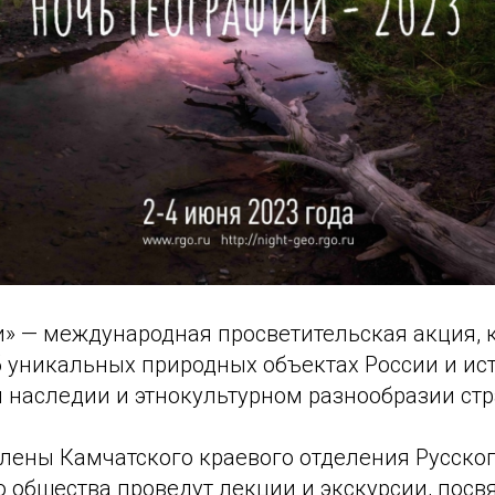
и» — международная просветительская акция, 
б уникальных природных объектах России и ис
м наследии и этнокультурном разнообразии ст
члены Камчатского краевого отделения Русско
о общества проведут лекции и экскурсии, пос