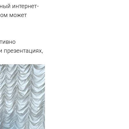
ный интернет-
ром может
ктивно
и презентациях,