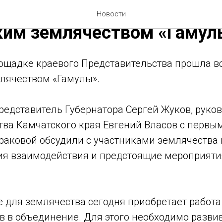
авительстве прошла встр
Новости
ким землячеством «Гамул
ощадке краевого Представительства прошла вс
лячеством «Гамулы».
едставитель Губернатора Сергей Жуков, руко
тва Камчатского края Евгений Власов с первы
раковой обсудили с участниками землячества
ия взаимодействия и предстоящие мероприяти
е для землячества сегодня приобретает работ
в в объединение. Для этого необходимо разви