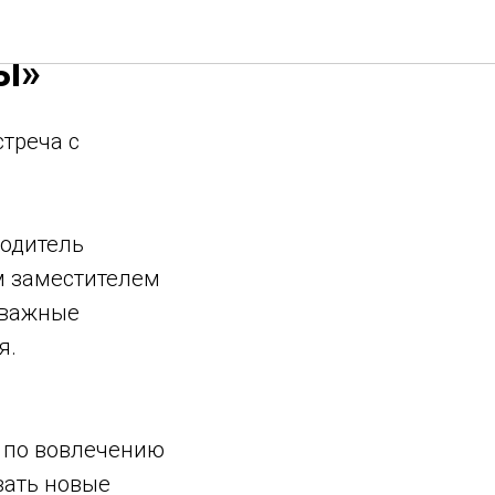
еча с
ы»
треча с
водитель
м заместителем
 важные
я.
а по вовлечению
вать новые