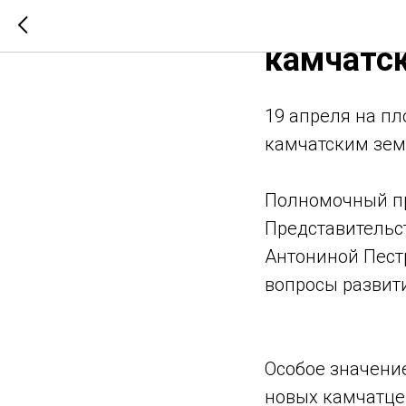
В Предст
камчатс
19 апреля на пл
камчатским зем
Полномочный пр
Представительс
Антониной Пест
вопросы развит
Особое значени
новых камчатце