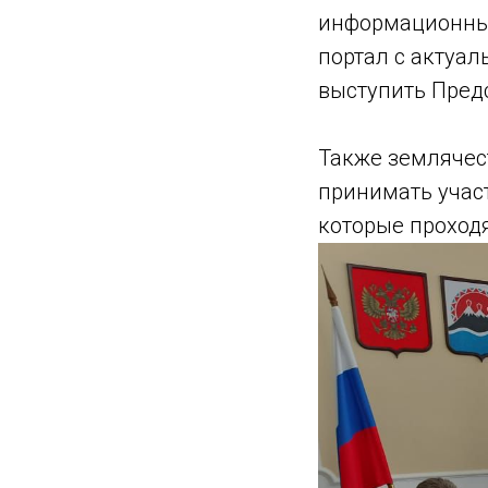
информационные
портал с актуа
выступить Предс
Также землячес
принимать участ
которые проходя