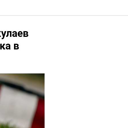
кулаев
ка в