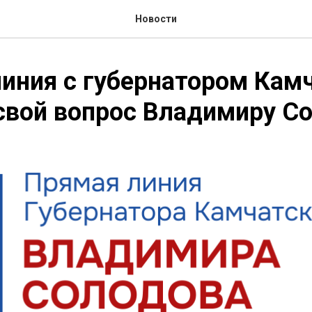
Новости
иния с губернатором Камч
свой вопрос Владимиру С