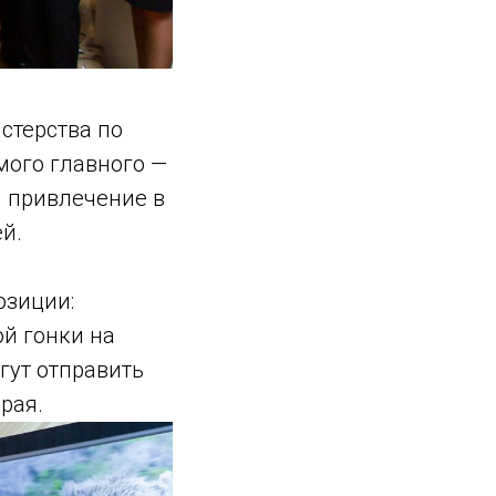
стерства по
мого главного —
и привлечение в
й.
озиции:
й гонки на
гут отправить
рая.