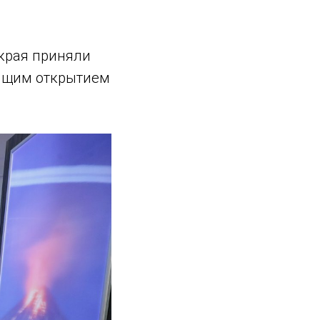
края приняли
оящим открытием